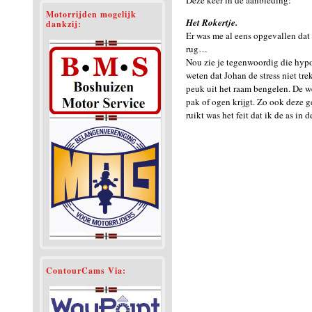
Deze keer in de aanbieding:
Motorrijden mogelijk
Het Rokertje.
dankzij:
Er was me al eens opgevallen dat 
rug…
Nou zie je tegenwoordig die hypoc
weten dat Johan de stress niet tr
peuk uit het raam bengelen. De we
pak of ogen krijgt. Zo ook deze g
ruikt was het feit dat ik de as i
ContourCams Via: