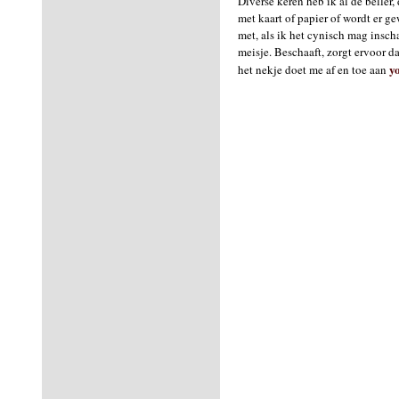
Diverse keren heb ik al de beller, d
met kaart of papier of wordt er ge
met, als ik het cynisch mag inscha
meisje. Beschaaft, zorgt ervoor da
y
het nekje doet me af en toe aan