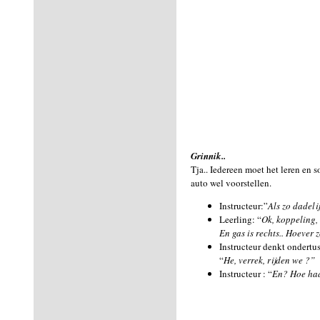
Grinnik..
Tja.. Iedereen moet het leren en s
auto wel voorstellen.
Instructeur:”
Als zo dadeli
Leerling: “
Ok, koppeling, 
En gas is rechts.. Hoever
Instructeur denkt ondertus
“
He, verrek, rijden we ?”
Instructeur : “
En? Hoe had