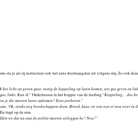
oms sta je als rij instructeur ook wel eens doodsangsten uit volgens mij. Zo ook dez
jk het licht op groen gaat, rustig de koppeling op laten komen, iets gas geven en lin
gas, links. Kan ik.
” Ondertussen in het koppie van de leerling “
Koppeling… das het
 zou je die moeten laten opkomen? Eens proberen.”
sen. ‘
Ok, straks nog boodschappen doen. Brood, kaas, en wat was er nou weer in 
En trapt op de rem.
den we dat nu aan de politie moeten uitleggen he? Nou?”