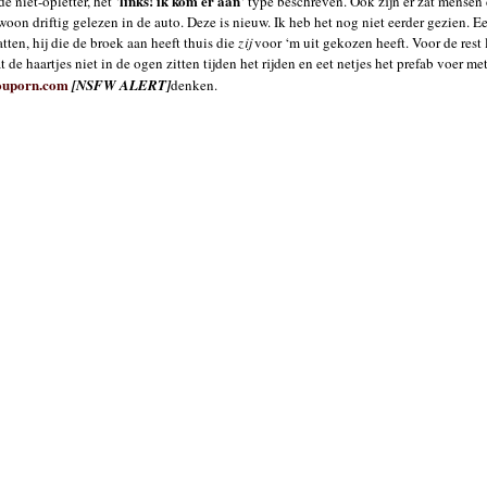
links! ik kom er aan
e niet-opletter, het ‘
‘ type beschreven. Ook zijn er zat mense
woon driftig gelezen in de auto. Deze is nieuw. Ik heb het nog niet eerder gezien. E
tten, hij die de broek aan heeft thuis die
zij
voor ‘m uit gekozen heeft. Voor de rest l
t de haartjes niet in de ogen zitten tijden het rijden en eet netjes het prefab voer 
ouporn.com
[NSFW ALERT]
denken.