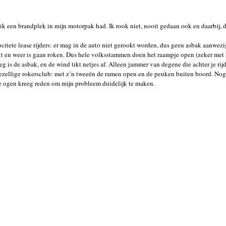
ik een brandplek in mijn motorpak had. Ik rook niet, nooit gedaan ook en daarbij, d
riete lease rijders: er mag in de auto niet gerookt worden, dus geen asbak aanwezi
ekt en weer is gaan roken. Dus hele volksstammen doen het raampje open (zeker met 
g is de asbak, en de wind tikt netjes af. Alleen jammer van degene die achter je rij
ezellige rokersclub: met z’n tweeën de ramen open en de peuken buiten boord. Nog a
n de ogen kreeg reden om mijn probleem duidelijk te maken.