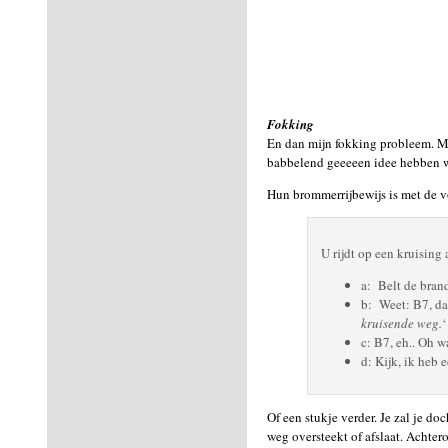
Fokking
En dan mijn fokking probleem. Mi
babbelend geeeeen idee hebben w
Hun brommerrijbewijs is met de 
U rijdt op een kruising 
a: Belt de brand
b: Weet: B7, da
kruisende weg.
‘
c: B7, eh.. Oh w
d: Kijk, ik heb 
Of een stukje verder. Je zal je do
weg oversteekt of afslaat. Achter