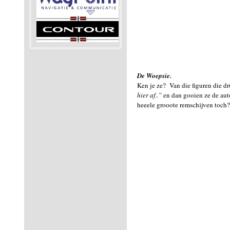
De Woepsie.
Ken je ze? Van die figuren die dru
hier af..”
en dan gooien ze de auto
heeele grooote remschijven toch?