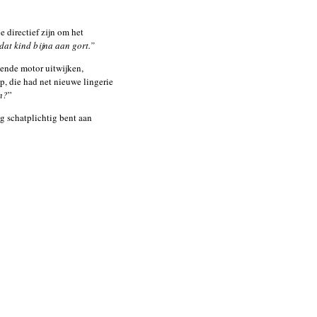
 directief zijn om het
t dat kind bijna aan gort.”
ende motor uitwijken,
op, die had net nieuwe lingerie
n?
”
ing schatplichtig bent aan