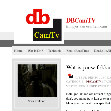
DBCamTV
filmpjes van een helmcam
Home
Wat Is Dit?
Techniek
(Semi) RealTime
DenBolle.nl
Wat is jouw fokk
AUTEUR DENBOLLE | DAT
CATEGORIE:
DBCAMTV
| TA
VERTEL EEN ANDER OVER DE
Nou.. joh, ik kan om zoveel ding
dan), you name it, ik kan er over 
Semi Realtime
Maar goed, nu wat meer specifiek,