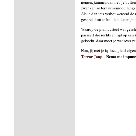
nemen. jammer, dan heb je buite
zwenken ze ternauwernood langs je
Als je dan iets verbouwereerd de 
gesprek kort te houden dus mijn o
Waarop de plamuurteef wat gesch
passeert die rechts en rijd op een
gekocht, daar moet je wat over z
Nou, jij met je iq-loze gleuf eigen
Terror Jaap
Nemo me impune 
–