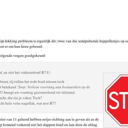
jn fokking probleem is eigenlijk dit: twee van die semipuberale huppelkutjes op e
at er om hun heen gebeurd.
volgende vragen goedgekeurd:
af, en ziet het verkeersbord B7.U:
weer, zij zullen het rode bord missen toch
t betekend ‘
Stop: Verleen voorrang aan bestuurders op de
 U brengt uw voertuig gecontroleerd tot stilstand.
acht, die zie je vaker. Toch?
echt hele vette nagellak, wat nou B7?
chter van 11 geleerd hebben netjes richting aan te geven als ze de
op komend verkeerd ziet het dappere kind en laat deze de afslag