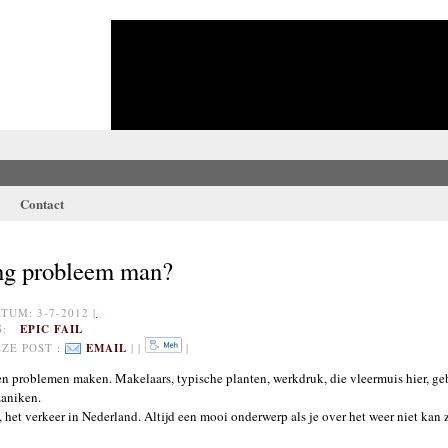
Contact
ing probleem man?
UM: 3-7-2012 |
GS:
EPIC FAIL
ZE POST :
EMAIL
| |
|
en problemen maken. Makelaars, typische planten, werkdruk, die vleermuis hier, ge
zaniken.
 het verkeer in Nederland. Altijd een mooi onderwerp als je over het weer niet kan 