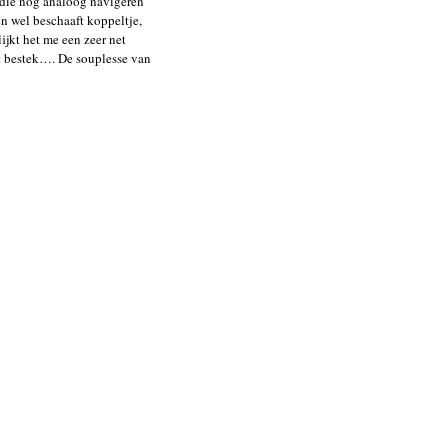
n die nog analoog navigeren
en wel beschaaft koppeltje,
ijkt het me een zeer net
met bestek…. De souplesse van