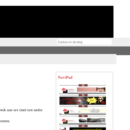
NaviPad
brek aan sex (met een ander
zeuren.