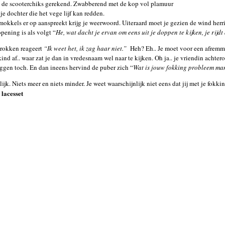
n de scooterchiks gerekend. Zwabberend met de kop vol plamuur
 dochter die het vege lijf kan redden.
mokkels er op aanspreekt krijg je weerwoord. Uiteraard moet je gezien de wind herrie
pening is als volgt “
He, wat dacht je ervan om eens uit je doppen te kijken, je rijd
rokken reageert
“Ik weet het, ik zag haar niet.”
Heh? Eh.. Je moet voor een afremm
 kind af.. waar zat je dan in vredesnaam wel naar te kijken. Oh ja.. je vriendin achter
eggen toch. En dan ineens hervind de puber zich “
Wat is jouw fokking probleem ma
lijk. Niets meer en niets minder. Je weet waarschijnlijk niet eens dat jij met je fokk
lacesset